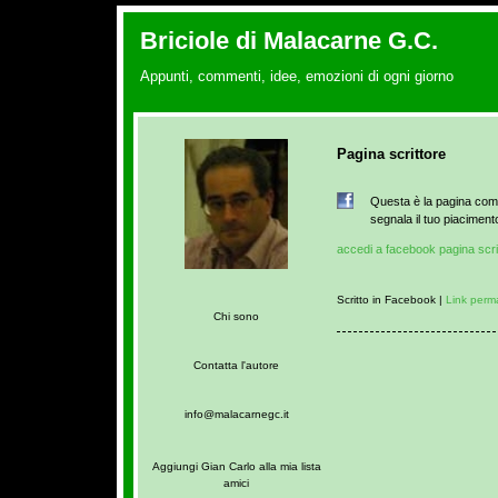
Briciole di Malacarne G.C.
Appunti, commenti, idee, emozioni di ogni giorno
Pagina scrittore
Questa è la pagina come
segnala il tuo piaciment
accedi a facebook pagina scri
Scritto in Facebook |
Link perm
Chi sono
Contatta l'autore
info@malacarnegc.it
Aggiungi Gian Carlo alla mia lista
amici