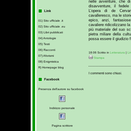
nelle avventure, che d
disavventure, il fedel
L’opera di de Cerva
Link
cavalleresco, ma le stori
epico, anzi, fantasios
01) Sito ufficiale .it
cavaliere ridicolizzano l
02) Sito ufficiale .eu
più materiale del suo s
03) Libri pubblicati
pietra miliare della cul
possa essere il giudizio f
04) Antologie
05) Testi
06) Racconti
18:06 Scritto in
Letteratura
|
Li
07) Aforismi
Stampa
08) Enigmistica
R) Homepage blog
I commenti sono chiusi.
Facebook
Presenza dell'autore su facebook
Indirizzo personale
Pagina scrittore