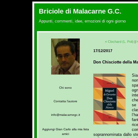
Briciole di Malacarne G.C.
Appunti, commenti, idee, emozioni di ogni giorno
« Clochard (L. Poli)
|
17/12/2017
Don Chisciotte della Ma
Sia
non
spa
Chi sono
og
int
che
Contatta l'autore
se
cla
l’h
info@malacarnegc.it
fan
ri
co
Aggiungi Gian Carlo alla mia lista
soprannominata dallo s
amici