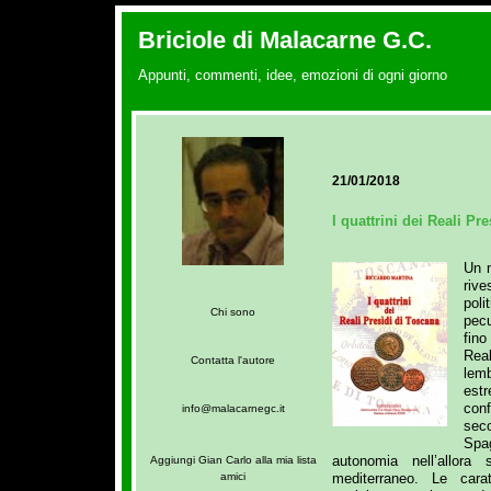
Briciole di Malacarne G.C.
Appunti, commenti, idee, emozioni di ogni giorno
21/01/2018
I quattrini dei Reali Pr
Un 
riv
poli
Chi sono
pecu
fino
Rea
Contatta l'autore
lem
estr
con
info@malacarnegc.it
seco
Spa
autonomia nell’allora 
Aggiungi Gian Carlo alla mia lista
mediterraneo. Le carat
amici