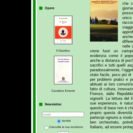
che c
giorna
Opere
posso
unico
racco
viagg
appro
anch
differ
nelle 
viene fuori un variop
Il Giardino
evidenzia come il popol
anche a distanza di pochi 
sacrifici e tutti quelli 
paradossalmente, l’ogget
stato facile, poco più di
per problemi pratici e po
abituati ai loro comuni
fatto di cultura, innovaz
Cavaliere Errante
Firenze, dalle Repubbli
signorili. La lettura del 
sue esperienze, è natur
Newsletter
quesito di base non è chi
proprio questa diversit
partecipi ognuno a modo
Iscriviti
ben orchestrato, potre
Italiano, ad essere protag
Cancella la tua iscrizione