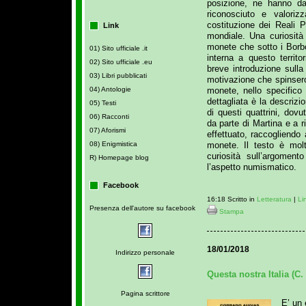
posizione, ne hanno da
riconosciuto e valori
costituzione dei Reali 
Link
mondiale. Una curiosità
monete che sotto i Borbo
01) Sito ufficiale .it
interna a questo territo
02) Sito ufficiale .eu
breve introduzione sulla
03) Libri pubblicati
motivazione che spinsero 
monete, nello specifico q
04) Antologie
dettagliata è la descrizi
05) Testi
di questi quattrini, dov
06) Racconti
da parte di Martina e a 
07) Aforismi
effettuato, raccogliend
monete. Il testo è molt
08) Enigmistica
curiosità sull’argomento
R) Homepage blog
l’aspetto numismatico.
Facebook
16:18 Scritto in
Letteratura
|
Li
Presenza dell'autore su facebook
Stampa
18/01/2018
Indirizzo personale
Questa nostra Italia (C.
Pagina scrittore
E’ un 