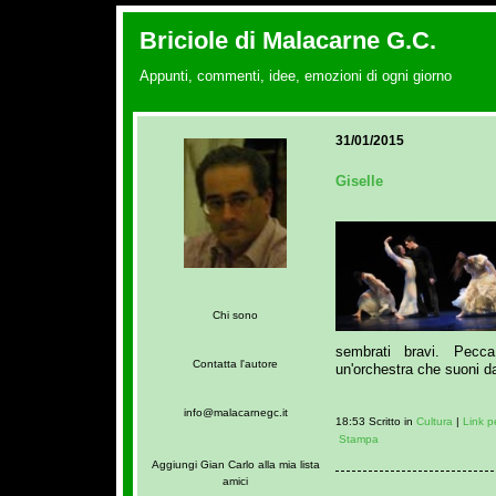
Briciole di Malacarne G.C.
Appunti, commenti, idee, emozioni di ogni giorno
31/01/2015
Giselle
Chi sono
sembrati bravi. Pecca
Contatta l'autore
un'orchestra che suoni da
info@malacarnegc.it
18:53 Scritto in
Cultura
|
Link 
Stampa
Aggiungi Gian Carlo alla mia lista
amici