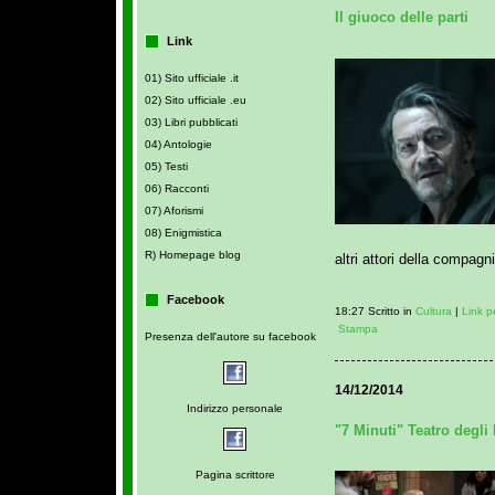
Il giuoco delle parti
Link
01) Sito ufficiale .it
02) Sito ufficiale .eu
03) Libri pubblicati
04) Antologie
05) Testi
06) Racconti
07) Aforismi
08) Enigmistica
R) Homepage blog
altri attori della compagni
Facebook
18:27 Scritto in
Cultura
|
Link 
Stampa
Presenza dell'autore su facebook
14/12/2014
Indirizzo personale
"7 Minuti" Teatro degli 
Pagina scrittore