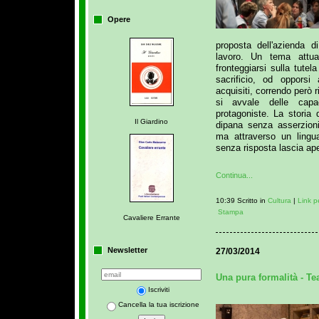
Opere
proposta dell'azienda d
lavoro. Un tema attua
fronteggiarsi sulla tutel
sacrificio, od opporsi 
acquisiti, correndo però 
si avvale delle capa
protagoniste. La storia 
Il Giardino
dipana senza asserzioni
ma attraverso un lingua
senza risposta lascia ape
Continua...
10:39 Scritto in
Cultura
|
Link 
Stampa
Cavaliere Errante
Newsletter
27/03/2014
Una pura formalità - Te
Iscriviti
Cancella la tua iscrizione