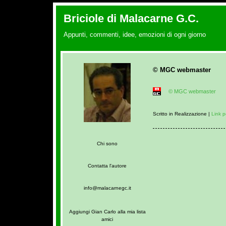
Briciole di Malacarne G.C.
Appunti, commenti, idee, emozioni di ogni giorno
© MGC webmaster
© MGC webmaster
Scritto in Realizzazione |
Link 
Chi sono
Contatta l'autore
info@malacarnegc.it
Aggiungi Gian Carlo alla mia lista
amici