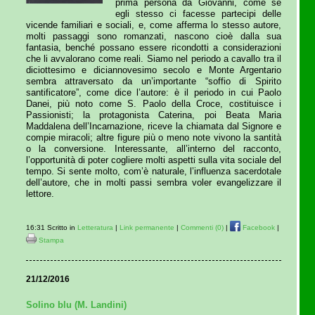
prima persona da Giovanni, come se
egli stesso ci facesse partecipi delle
vicende familiari e sociali, e, come afferma lo stesso autore,
molti passaggi sono romanzati, nascono cioè dalla sua
fantasia, benché possano essere ricondotti a considerazioni
che li avvalorano come reali. Siamo nel periodo a cavallo tra il
diciottesimo e diciannovesimo secolo e Monte Argentario
sembra attraversato da un’importante “soffio di Spirito
santificatore”, come dice l’autore: è il periodo in cui Paolo
Danei, più noto come S. Paolo della Croce, costituisce i
Passionisti; la protagonista Caterina, poi Beata Maria
Maddalena dell’Incarnazione, riceve la chiamata dal Signore e
compie miracoli; altre figure più o meno note vivono la santità
o la conversione. Interessante, all’interno del racconto,
l’opportunità di poter cogliere molti aspetti sulla vita sociale del
tempo. Si sente molto, com’è naturale, l’influenza sacerdotale
dell’autore, che in molti passi sembra voler evangelizzare il
lettore.
16:31 Scritto in
Letteratura
|
Link permanente
|
Commenti (0)
|
Facebook
|
Stampa
21/12/2016
Solino blu (M. Landini)