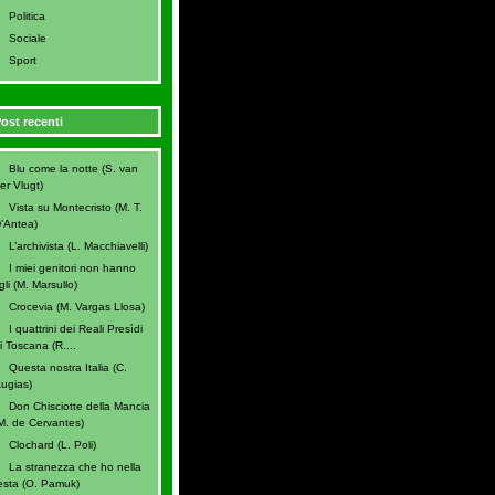
Politica
Sociale
Sport
ost recenti
Blu come la notte (S. van
er Vlugt)
Vista su Montecristo (M. T.
’Antea)
L’archivista (L. Macchiavelli)
I miei genitori non hanno
igli (M. Marsullo)
Crocevia (M. Vargas Llosa)
I quattrini dei Reali Presìdi
i Toscana (R....
Questa nostra Italia (C.
ugias)
Don Chisciotte della Mancia
M. de Cervantes)
Clochard (L. Poli)
La stranezza che ho nella
esta (O. Pamuk)