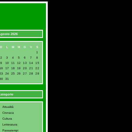
gosto 2026
D
L
M
M
G
V
S
1
2
3
4
5
6
7
8
9
10
11
12
13
14
15
16
17
18
19
20
21
22
23
24
25
26
27
28
29
30
31
ategorie
Attualità
Cronaca
Cultura
Letteratura
Passatempi