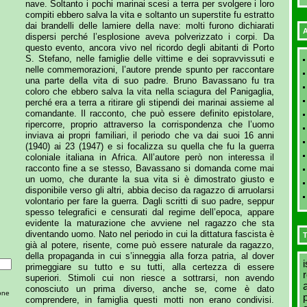
nave. Soltanto i pochi marinai scesi a terra per svolgere i loro
compiti ebbero salva la vita e soltanto un superstite fu estratto
dai brandelli delle lamiere della nave: molti furono dichiarati
A
dispersi perché l’esplosione aveva polverizzato i corpi. Da
questo evento, ancora vivo nel ricordo degli abitanti di Porto
S. Stefano, nelle famiglie delle vittime e dei sopravvissuti e
nelle commemorazioni, l’autore prende spunto per raccontare
una parte della vita di suo padre. Bruno Bavassano fu tra
coloro che ebbero salva la vita nella sciagura del Panigaglia,
perché era a terra a ritirare gli stipendi dei marinai assieme al
comandante. Il racconto, che può essere definito epistolare,
ripercorre, proprio attraverso la corrispondenza che l’uomo
inviava ai propri familiari, il periodo che va dai suoi 16 anni
(1940) ai 23 (1947) e si focalizza su quella che fu la guerra
coloniale italiana in Africa. All’autore però non interessa il
racconto fine a se stesso, Bavassano si domanda come mai
un uomo, che durante la sua vita si è dimostrato giusto e
disponibile verso gli altri, abbia deciso da ragazzo di arruolarsi
volontario per fare la guerra. Dagli scritti di suo padre, seppur
spesso telegrafici e censurati dal regime dell’epoca, appare
evidente la maturazione che avviene nel ragazzo che sta
diventando uomo. Nato nel periodo in cui la dittatura fascista è
T
già al potere, risente, come può essere naturale da ragazzo,
della propaganda in cui s’inneggia alla forza patria, al dover
i
primeggiare su tutto e su tutti, alla certezza di essere
superiori. Stimoli cui non riesce a sottrarsi, non avendo
conosciuto un prima diverso, anche se, come è dato
ione
comprendere, in famiglia questi motti non erano condivisi.