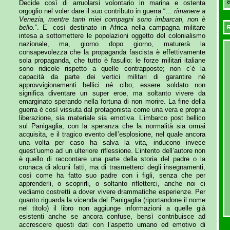
Decide così di arruolarsi volontario in marina e ostenta
orgoglio nel voler dare il suo contributo in guerra “…
rimanere a
Venezia, mentre tanti miei compagni sono imbarcati, non è
bello.
”. E’ così destinato in Africa nella campagna militare
R
intesa a sottomettere le popolazioni oggetto del colonialismo
nazionale, ma, giorno dopo giorno, maturerà la
consapevolezza che la propaganda fascista è effettivamente
sola propaganda, che tutto è fasullo: le forze militari italiane
sono ridicole rispetto a quelle contrapposte; non c’è la
capacità da parte dei vertici militari di garantire né
approvvigionamenti bellici né cibo; essere soldato non
significa diventare un super eroe, ma soltanto vivere da
emarginato sperando nella fortuna di non morire. La fine della
guerra è così vissuta dal protagonista come una vera e propria
liberazione, sia materiale sia emotiva. L’imbarco post bellico
sul Panigaglia, con la speranza che la normalità sia ormai
acquisita, e il tragico evento dell’esplosione, nel quale ancora
una volta per caso ha salva la vita, inducono invece
quest’uomo ad un ulteriore riflessione. L’intento dell’autore non
è quello di raccontare una parte della storia del padre o la
cronaca di alcuni fatti, ma di trasmetterci degli insegnamenti,
così come ha fatto suo padre con i figli, senza che per
apprenderli, o scoprirli, o soltanto rifletterci, anche noi ci
vediamo costretti a dover vivere drammatiche esperienze. Per
quanto riguarda la vicenda del Panigaglia (riportandone il nome
nel titolo) il libro non aggiunge informazioni a quelle già
esistenti anche se ancora confuse, bensì contribuisce ad
accrescere questi dati con l’aspetto umano ed emotivo di