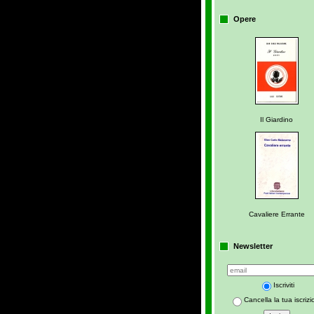
Opere
Il Giardino
Cavaliere Errante
Newsletter
Iscriviti
Cancella la tua iscriz