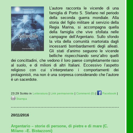
L’autore racconta le vicende di una
famiglia di Porto S. Stefano nel periodo
della seconda guerra mondiale. Alla
storia del figlio militare al servizio della
Regia Marina, si accompagna quella
della famiglia che vive sfollata nelle
campagne dell’Argentario. Sullo sfondo
la vita della comunità martoriata dagli
incessanti bombardamenti degli alleati.
Gli stati d’animo seguono le vicende
belliche rispecchiando senz’altro quelli
dei concittadini, che vedono il loro paese completamente raso
al suolo, e di milioni di altri Italiani. Eccessivo l’aspetto
religioso con cui s’interpretano i comportamenti dei
protagonisti, ma non è una sorpresa considerando che l’autore
è un sacerdote.
23:29 Scritto in
Letteratura
|
Link permanente
|
Commenti (0)
|
Facebook
|
Stampa
20/11/2016
Argentario – storie di persone, di pietre e di mare (C.
Milano –E. Bistazzoni)