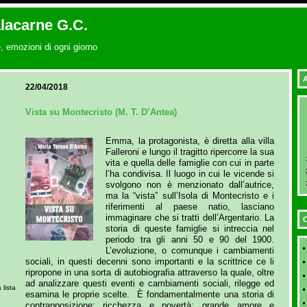
alacarne G.C.
, emozioni di ogni giorno
A
22/04/2018
Vista su Montecristo (M. T. D’Antea)
Emma, la protagonista, è diretta alla villa
Falleroni e lungo il tragitto ripercorre la sua
vita e quella delle famiglie con cui in parte
l’ha condivisa. Il luogo in cui le vicende si
svolgono non è menzionato dall’autrice,
ma la “vista” sull’Isola di Montecristo e i
riferimenti al paese natio, lasciano
immaginare che si tratti dell’Argentario. La
C
storia di queste famiglie si intreccia nel
periodo tra gli anni 50 e 90 del 1900.
L’evoluzione, o comunque i cambiamenti
sociali, in questi decenni sono importanti e la scrittrice ce li
ripropone in una sorta di autobiografia attraverso la quale, oltre
ad analizzare questi eventi e cambiamenti sociali, rilegge ed
 lista
esamina le proprie scelte. È fondamentalmente una storia di
contrapposizione: ricchezza e povertà; grande amore e