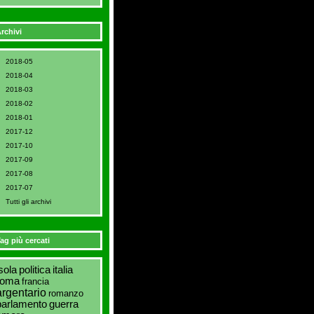
rchivi
2018-05
2018-04
2018-03
2018-02
2018-01
2017-12
2017-10
2017-09
2017-08
2017-07
Tutti gli archivi
ag più cercati
sola
politica
italia
roma
francia
argentario
romanzo
parlamento
guerra