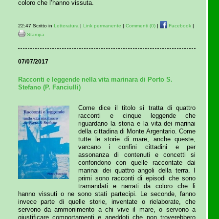
coloro che l’hanno vissuta.
22:47 Scritto in
Letteratura
|
Link permanente
|
Commenti (0)
|
Facebook
|
Stampa
07/07/2017
Racconti e leggende nella vita marinara di Porto S.
Stefano (P. Fanciulli)
Come dice il titolo si tratta di quattro
racconti e cinque leggende che
riguardano la storia e la vita dei marinai
della cittadina di Monte Argentario. Come
tutte le storie di mare, anche queste,
varcano i confini cittadini e per
assonanza di contenuti e concetti si
confondono con quelle raccontate dai
marinai dei quattro angoli della terra. I
primi sono racconti di episodi che sono
tramandati e narrati da coloro che li
hanno vissuti o ne sono stati partecipi. Le seconde, fanno
invece parte di quelle storie, inventate o rielaborate, che
servono da ammonimento a chi vive il mare, o servono a
giustificare comportamenti e aneddoti che non troverebbero