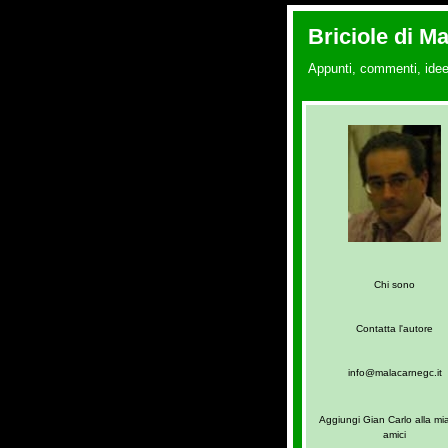
Briciole di M
Appunti, commenti, idee
Chi sono
Contatta l'autore
info@malacarnegc.it
Aggiungi Gian Carlo alla mia
amici