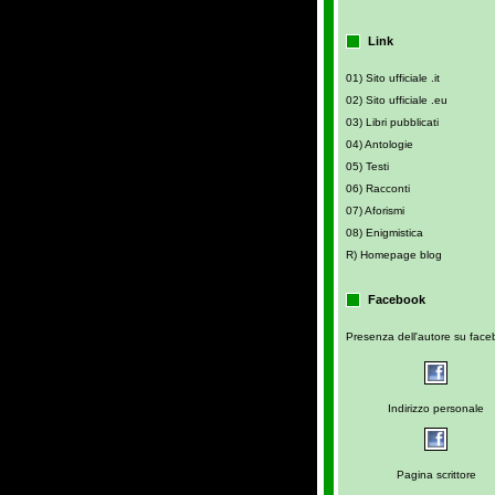
Link
01) Sito ufficiale .it
02) Sito ufficiale .eu
03) Libri pubblicati
04) Antologie
05) Testi
06) Racconti
07) Aforismi
08) Enigmistica
R) Homepage blog
Facebook
Presenza dell'autore su fac
Indirizzo personale
Pagina scrittore