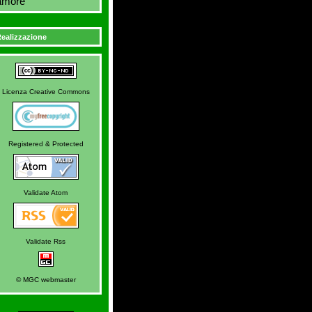
amore
ealizzazione
Licenza Creative Commons
Registered & Protected
Validate Atom
Validate Rss
© MGC webmaster