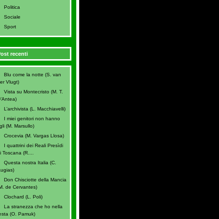
Politica
Sociale
Sport
ost recenti
Blu come la notte (S. van
er Vlugt)
Vista su Montecristo (M. T.
’Antea)
L’archivista (L. Macchiavelli)
I miei genitori non hanno
igli (M. Marsullo)
Crocevia (M. Vargas Llosa)
I quattrini dei Reali Presìdi
i Toscana (R....
Questa nostra Italia (C.
ugias)
Don Chisciotte della Mancia
M. de Cervantes)
Clochard (L. Poli)
La stranezza che ho nella
esta (O. Pamuk)