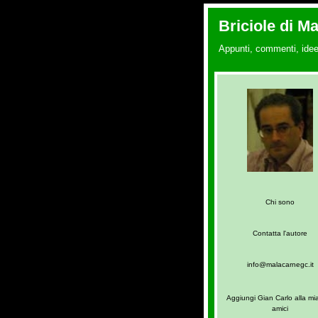
Briciole di M
Appunti, commenti, idee
Chi sono
Contatta l'autore
info@malacarnegc.it
Aggiungi Gian Carlo alla mia
amici