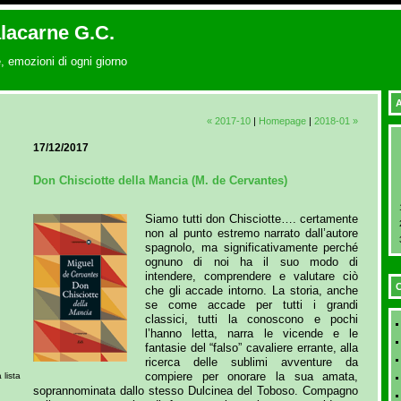
alacarne G.C.
, emozioni di ogni giorno
A
« 2017-10
|
Homepage
|
2018-01 »
17/12/2017
Don Chisciotte della Mancia (M. de Cervantes)
Siamo tutti don Chisciotte…. certamente
non al punto estremo narrato dall’autore
spagnolo, ma significativamente perché
ognuno di noi ha il suo modo di
intendere, comprendere e valutare ciò
C
che gli accade intorno. La storia, anche
se come accade per tutti i grandi
classici, tutti la conoscono e pochi
l’hanno letta, narra le vicende e le
fantasie del “falso” cavaliere errante, alla
ricerca delle sublimi avventure da
compiere per onorare la sua amata,
 lista
soprannominata dallo stesso Dulcinea del Toboso. Compagno