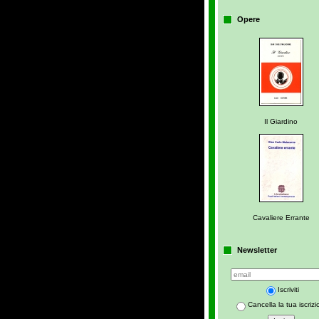
Opere
Il Giardino
Cavaliere Errante
Newsletter
Iscriviti
Cancella la tua iscriz