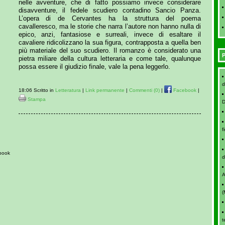
nelle avventure, che di fatto possiamo invece considerare
disavventure, il fedele scudiero contadino Sancio Panza.
L’opera di de Cervantes ha la struttura del poema
cavalleresco, ma le storie che narra l’autore non hanno nulla di
epico, anzi, fantasiose e surreali, invece di esaltare il
cavaliere ridicolizzano la sua figura, contrapposta a quella ben
più materiale del suo scudiero. Il romanzo è considerato una
P
pietra miliare della cultura letteraria e come tale, qualunque
possa essere il giudizio finale, vale la pena leggerlo.
d
18:06 Scritto in
Letteratura
|
Link permanente
|
Commenti (0)
|
Facebook
|
Stampa
D
f
ebook
d
A
(
t