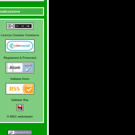
ealizzazione
Licenza Creative Commons
Registered & Protected
Validate Atom
Validate Rss
© MGC webmaster