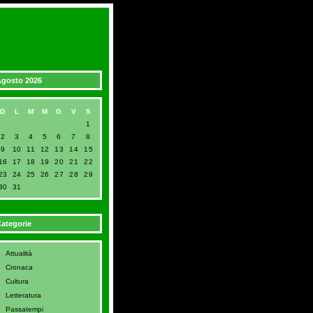
gosto 2026
D
L
M
M
G
V
S
1
2
3
4
5
6
7
8
9
10
11
12
13
14
15
16
17
18
19
20
21
22
23
24
25
26
27
28
29
30
31
ategorie
Attualità
Cronaca
Cultura
Letteratura
Passatempi