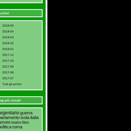
rchivi
2018-05
2018-04
2018-03
2018-02
2018-01
2017-12
2017-10
2017-09
2017-08
2017-07
Tutti gli archivi
ag più cercati
argentario
guerra
parlamento
isola
italia
amore
teatro
libro
olitica
roma