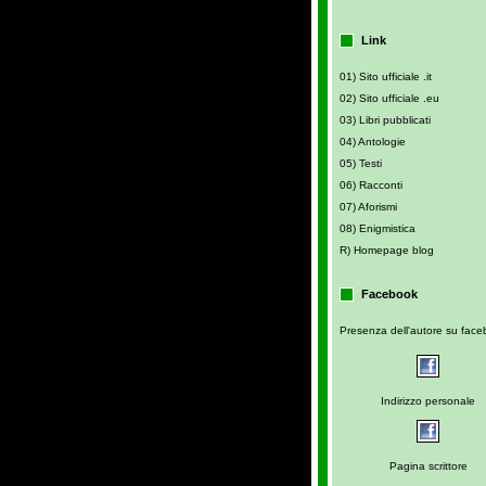
Link
01) Sito ufficiale .it
02) Sito ufficiale .eu
03) Libri pubblicati
04) Antologie
05) Testi
06) Racconti
07) Aforismi
08) Enigmistica
R) Homepage blog
Facebook
Presenza dell'autore su fac
Indirizzo personale
Pagina scrittore