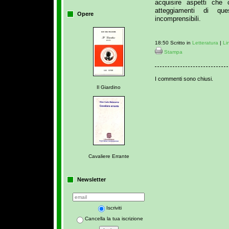
acquisire aspetti che 
atteggiamenti di qu
Opere
incomprensibili.
18:50 Scritto in
Letteratura
|
Li
Stampa
I commenti sono chiusi.
Il Giardino
Cavaliere Errante
Newsletter
Iscriviti
Cancella la tua iscrizione