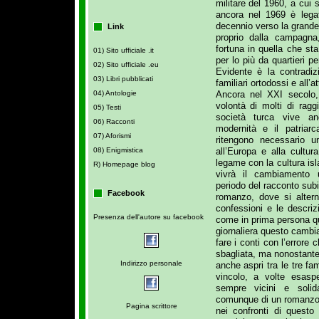
militare del 1960, a cui 
ancora nel 1969 è lega
decennio verso la grande 
Link
proprio dalla campagna
fortuna in quella che s
01) Sito ufficiale .it
per lo più da quartieri p
02) Sito ufficiale .eu
Evidente è la contradiz
03) Libri pubblicati
familiari ortodossi e all’a
Ancora nel XXI secolo, 
04) Antologie
volontà di molti di rag
05) Testi
società turca vive anco
06) Racconti
modernità e il patriarc
07) Aforismi
ritengono necessario u
all’Europa e alla cultu
08) Enigmistica
legame con la cultura isl
R) Homepage blog
vivrà il cambiamento 
periodo del racconto subir
Facebook
romanzo, dove si altern
confessioni e le descriz
Presenza dell'autore su facebook
come in prima persona qu
giornaliera questo cambi
fare i conti con l’errore 
sbagliata, ma nonostante l
Indirizzo personale
anche aspri tra le tre fam
vincolo, a volte esaspe
sempre vicini e solid
comunque di un romanzo, s
Pagina scrittore
nei confronti di questo