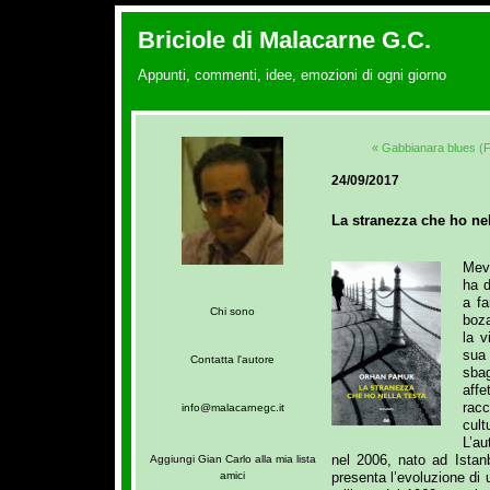
Briciole di Malacarne G.C.
Appunti, commenti, idee, emozioni di ogni giorno
« Gabbianara blues (F
24/09/2017
La stranezza che ho nel
Mevl
ha d
a fa
Chi sono
boza
la v
sua
Contatta l'autore
sbag
affe
racc
info@malacarnegc.it
cult
L’au
nel 2006, nato ad Istanb
Aggiungi Gian Carlo alla mia lista
presenta l’evoluzione di 
amici