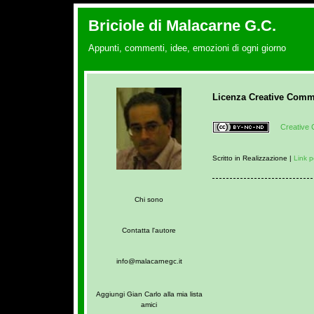
Briciole di Malacarne G.C.
Appunti, commenti, idee, emozioni di ogni giorno
Licenza Creative Com
Creative
Scritto in Realizzazione |
Link 
Chi sono
Contatta l'autore
info@malacarnegc.it
Aggiungi Gian Carlo alla mia lista
amici