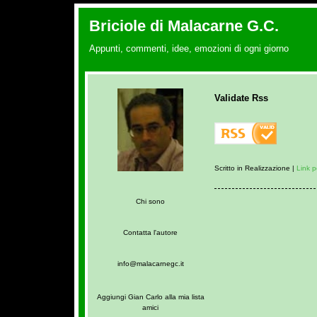
Briciole di Malacarne G.C.
Appunti, commenti, idee, emozioni di ogni giorno
Validate Rss
Scritto in Realizzazione |
Link 
Chi sono
Contatta l'autore
info@malacarnegc.it
Aggiungi Gian Carlo alla mia lista
amici