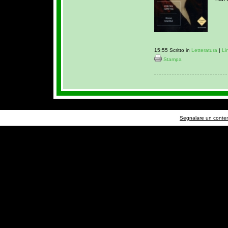
15:55 Scritto in
Letteratura
|
Li
Stampa
Segnalare un contenu