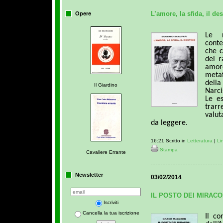
L’amore, la sfida, il des
Opere
Le r
conte
che c
del r
amor
meta
dell
Il Giardino
Narci
Le es
trar
valut
da leggere.
16:21 Scritto in
Letteratura
|
Li
Stampa
Cavaliere Errante
Newsletter
03/02/2014
IL POSTO DEI MIRACOL
Iscriviti
Cancella la tua iscrizione
Il co