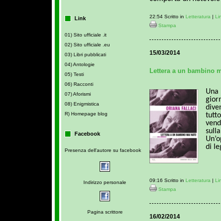
22:54 Scritto in
Letteratura
|
Li
Link
Stampa
01) Sito ufficiale .it
02) Sito ufficiale .eu
15/03/2014
03) Libri pubblicati
04) Antologie
Lettera a un bambino ma
05) Testi
06) Racconti
Una
07) Aforismi
gior
08) Enigmistica
dive
R) Homepage blog
tutt
vend
sul
Facebook
Un’o
di l
Presenza dell'autore su facebook
09:16 Scritto in
Letteratura
|
Li
Indirizzo personale
Stampa
Pagina scrittore
16/02/2014