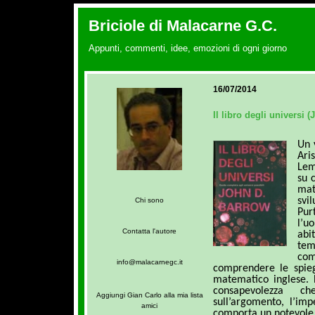
Briciole di Malacarne G.C.
Appunti, commenti, idee, emozioni di ogni giorno
16/07/2014
Il libro degli universi 
Un 
Ari
Lem
su 
mat
sv
Chi sono
Pur
l’
Contatta l'autore
abi
tem
com
info@malacarnegc.it
comprendere le spie
matematico inglese. 
consapevolezza c
Aggiungi Gian Carlo alla mia lista
sull’argomento, l’im
amici
comporta un notevol