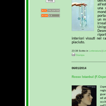
dell
all’e
una r
mond
porta
un mo
irrea
Un’o
Desmo
ripo
interiori vissuti nel
piaciuto.
23:38 Scritto in
Letteratura
|
Li
Stampa
06/01/2014
Rosso Istanbul (F.Ozpe
L’op
regi
guard
ed at
occh
nell’