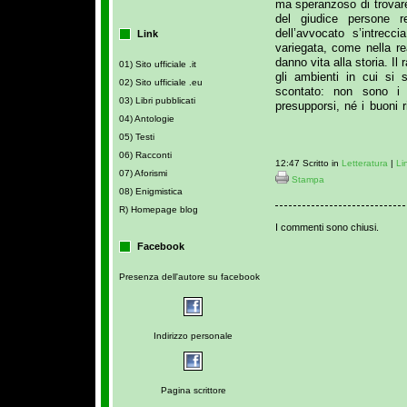
ma speranzoso di trovare
del giudice persone r
dell’avvocato s’intrecc
Link
variegata, come nella re
danno vita alla storia. Il
01) Sito ufficiale .it
gli ambienti in cui si 
02) Sito ufficiale .eu
scontato: non sono i 
03) Libri pubblicati
presupporsi, né i buoni 
04) Antologie
05) Testi
06) Racconti
12:47 Scritto in
Letteratura
|
Li
07) Aforismi
Stampa
08) Enigmistica
R) Homepage blog
I commenti sono chiusi.
Facebook
Presenza dell'autore su facebook
Indirizzo personale
Pagina scrittore