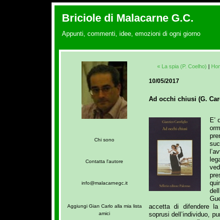
Briciole di Malacarne G.C.
Appunti, commenti, idee, emozioni di ogni giorno
« La spia (P. Coelho)
|
Ho
10/05/2017
Ad occhi chiusi (G. Car
E’ 
orm
pre
Chi sono
su
l’a
leg
Contatta l'autore
ve
pre
qu
info@malacarnegc.it
de
Gue
accetta di difendere l
Aggiungi Gian Carlo alla mia lista
soprusi dell’individuo, p
amici