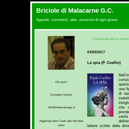
Briciole di Malacarne G.C.
Appunti, commenti, idee, emozioni di ogni giorno
« Il triangolo dei tre mister
03/05/2017
La spia (P. Coelho)
Nell’
consi
Chi sono
quest
una fi
di na
Contatta l'autore
sedut
intri
che c
info@malacarnegc.it
prende
verit
defini
Aggiungi Gian Carlo alla mia lista
lettere scritte dalla do
amici