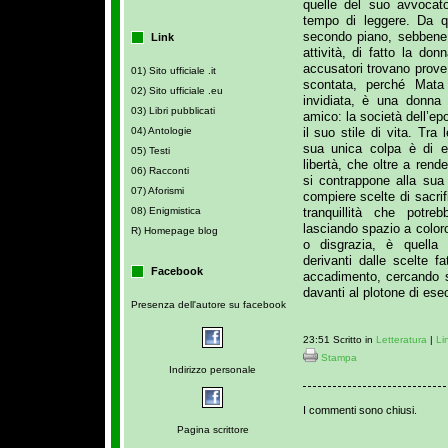
quelle del suo avvocato
tempo di leggere. Da qu
secondo piano, sebbene 
Link
attività, di fatto la do
accusatori trovano prov
01) Sito ufficiale .it
scontata, perché Mata
02) Sito ufficiale .eu
invidiata, è una donna 
03) Libri pubblicati
amico: la società dell’e
il suo stile di vita. Tr
04) Antologie
sua unica colpa è di 
05) Testi
libertà, che oltre a rend
06) Racconti
si contrappone alla sua r
07) Aforismi
compiere scelte di sacrif
tranquillità che potr
08) Enigmistica
lasciando spazio a color
R) Homepage blog
o disgrazia, è quella d
derivanti dalle scelte f
Facebook
accadimento, cercando 
davanti al plotone di ese
Presenza dell'autore su facebook
23:51 Scritto in
Letteratura
|
Li
Stampa
Indirizzo personale
I commenti sono chiusi.
Pagina scrittore