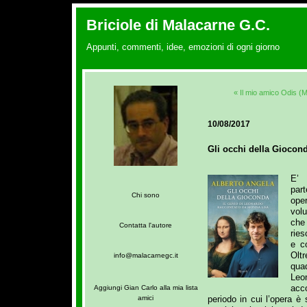
Briciole di Malacarne G.C.
Appunti, commenti, idee, emozioni di ogni giorno
« Il mio amico Odis (M
10/08/2017
Gli occhi della Giocond
E’ 
par
Chi sono
ope
volu
che
Contatta l'autore
ries
e co
Olt
info@malacarnegc.it
qua
Le
acc
Aggiungi Gian Carlo alla mia lista
periodo in cui l’opera è s
amici