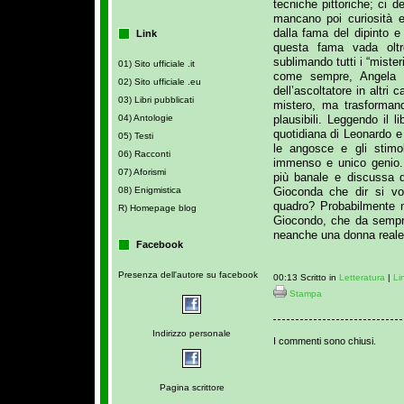
tecniche pittoriche; ci 
mancano poi curiosità e
dalla fama del dipinto 
Link
questa fama vada oltr
sublimando tutti i “mist
01) Sito ufficiale .it
come sempre, Angela no
02) Sito ufficiale .eu
dell’ascoltatore in altri 
03) Libri pubblicati
mistero, ma trasformand
plausibili. Leggendo il l
04) Antologie
quotidiana di Leonardo 
05) Testi
le angosce e gli stimo
06) Racconti
immenso e unico genio.
07) Aforismi
più banale e discussa 
Gioconda che dir si vo
08) Enigmistica
quadro? Probabilmente n
R) Homepage blog
Giocondo, che da sempre
neanche una donna reale…
Facebook
Presenza dell'autore su facebook
00:13 Scritto in
Letteratura
|
Li
Stampa
Indirizzo personale
I commenti sono chiusi.
Pagina scrittore