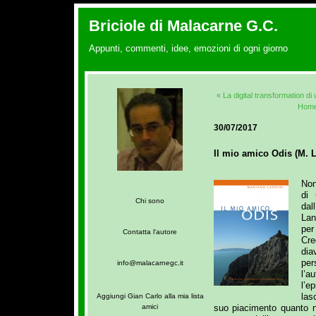
Briciole di Malacarne G.C.
Appunti, commenti, idee, emozioni di ogni giorno
« La digital transformation di 
Hom
30/07/2017
Il mio amico Odis (M. L
Non
di 
Chi sono
dal
Lan
per
Contatta l'autore
Cre
di
per
info@malacarnegc.it
l’a
l’e
las
Aggiungi Gian Carlo alla mia lista
suo piacimento quanto n
amici