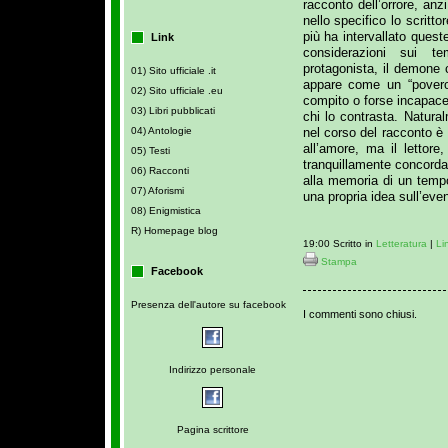
racconto dell’orrore, anz
nello specifico lo scrittor
più ha intervallato quest
Link
considerazioni sui t
protagonista, il demone
01) Sito ufficiale .it
appare come un “povero 
02) Sito ufficiale .eu
compito o forse incapace 
03) Libri pubblicati
chi lo contrasta. Natura
nel corso del racconto è 
04) Antologie
all’amore, ma il lettore
05) Testi
tranquillamente concorda
06) Racconti
alla memoria di un tempo
07) Aforismi
una propria idea sull’eve
08) Enigmistica
R) Homepage blog
19:00 Scritto in
Letteratura
|
Li
Stampa
Facebook
Presenza dell'autore su facebook
I commenti sono chiusi.
Indirizzo personale
Pagina scrittore