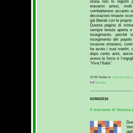
storia non lo registri 
eravamo arresi, molti
combatterono accanto all
decorazioni rimaste scon
già liberati con le proprie 
Questa pagina di stori
sempre tenuta aperta e 
risorgimento, perché 
risorgimento del popolo
invasore straniero; con
ha avuto i suoi martiri; 
dopo cento anni, ancor
aveva la forza e l’orgogl
“Viva l’Italia”.
23:55 Scritto in
Letteratura
|
Li
Stampa
02/08/2016
Il mercante di Venezia
Due
Ven
del