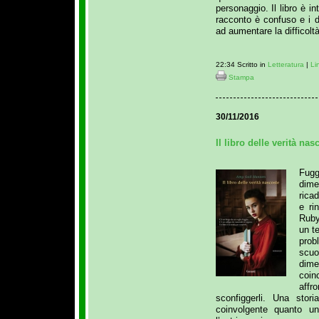
personaggio. Il libro è i
racconto è confuso e i di
ad aumentare la difficoltà 
22:34 Scritto in
Letteratura
|
Li
Stampa
30/11/2016
Il libro delle verità na
Fug
dime
rica
e ri
Ruby
un t
prob
scu
dime
coin
affr
sconfiggerli. Una stor
coinvolgente quanto u