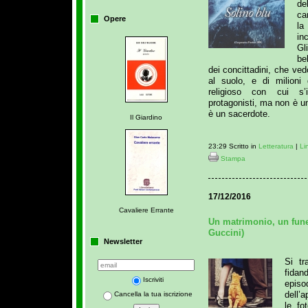
de
ca
Opere
la
in
Gl
be
dei concittadini, che ve
al suolo, e di milioni d
religioso con cui s’
protagonisti, ma non è u
è un sacerdote.
Il Giardino
23:29 Scritto in
Letteratura
|
Li
Stampa
17/12/2016
Cavaliere Errante
Un matrimonio, un funer
Guccini)
Newsletter
Si tr
fida
Iscriviti
epis
dell’
Cancella la tua iscrizione
le fo