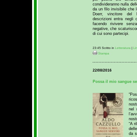
condivideranno nulla del
da un filo invisibile che l
Doerr, vincitore del 
descrizioni entra negli
facendo rivivere senz
negative, che scaturisco
di cui sono partecipi.
23:45 Scritto in
Letteratura
|
Li
Stampa
22/08/2016
Possa il mio sangue ser
“Po
ricos
nost
nel 
l’av
nost
“A ri
dell
da s