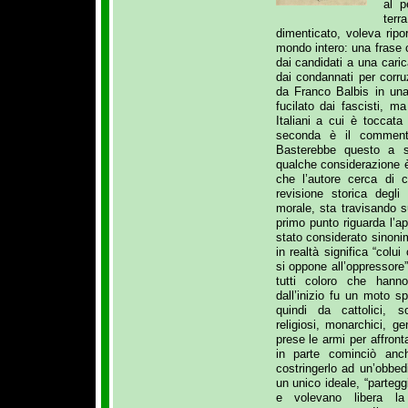
al p
ter
dimenticato, voleva rip
mondo intero: una frase 
dai candidati a una caric
dai condannati per corru
da Franco Balbis in una
fucilato dai fascisti, ma
Italiani a cui è toccat
seconda è il commento
Basterebbe questo a sp
qualche considerazione è
che l’autore cerca di c
revisione storica degli
morale, sta travisando su
primo punto riguarda l’ap
stato considerato sinoni
in realtà significa “colu
si oppone all’oppressore
tutti coloro che hann
dall’inizio fu un moto s
quindi da cattolici, soc
religiosi, monarchici, 
prese le armi per affront
in parte cominciò anc
costringerlo ad un’obbed
un unico ideale, “partegg
e volevano libera la