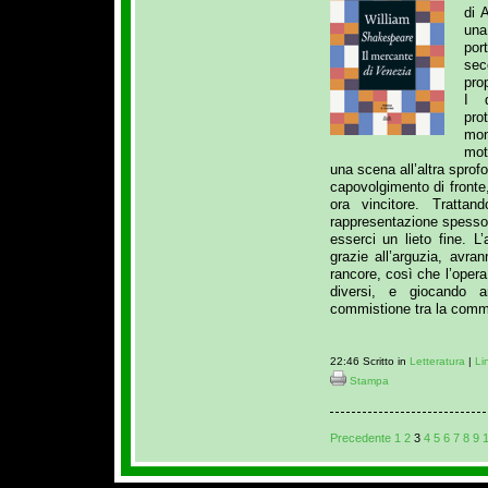
di 
una
por
sec
pro
I d
pro
mon
mot
una scena all’altra sprof
capovolgimento di fronte
ora vincitore. Tratta
rappresentazione spesso 
esserci un lieto fine. L
grazie all’arguzia, avra
rancore, così che l’ope
diversi, e giocando 
commistione tra la comm
22:46 Scritto in
Letteratura
|
Li
Stampa
Precedente
1
2
3
4
5
6
7
8
9