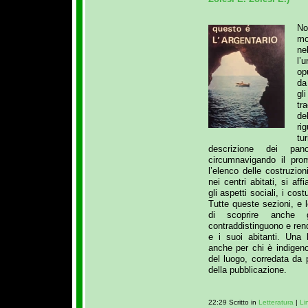
No
m
ne
l’u
op
da
gl
tr
de
ri
tur
descrizione dei pa
circumnavigando il prom
l’elenco delle costruzion
nei centri abitati, si a
gli aspetti sociali, i cost
Tutte queste sezioni, e l
di scoprire anche 
contraddistinguono e rend
e i suoi abitanti. Una 
anche per chi è indigen
del luogo, corredata da 
della pubblicazione.
22:29 Scritto in
Letteratura
|
Li