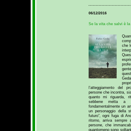
06/12/2016
Se la vita che salvi è la
Quand
comp
che 
inte
Ques
esp
prof
gent
ques
Geda
prop
l’atteggiamento del pr
persone che incontra, sia
quanto mi riguarda, ri
sebbene metta a ri
fondamentalmente un an
un personaggio della s
futuro”, ogni fuga di A
ritorno, arriva sempre
persone, che immancabi
quantomeno sono soltanto