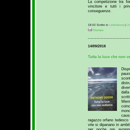
La competizione tra fo
vincitore e tutti i pri
conseguenze.
18:02 Scritto in
Letteratura
|
Li
Stampa
14/09/2016
Tutta la luce che non v
Dispr
pau
scont
dist
diven
dall
scrit
Wern
coi
mond
causa
ragazzo orfano tedesco 
vite si dipanano in ambiti
per poche ore avranno