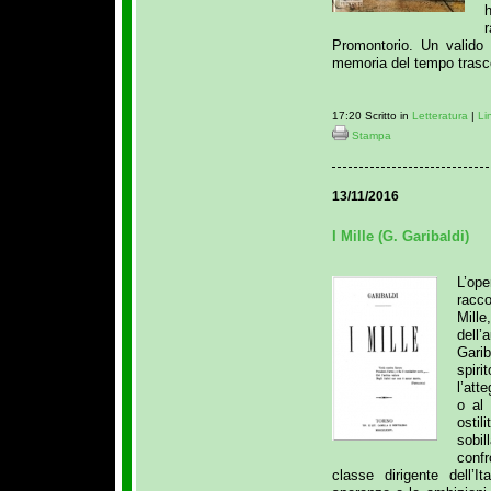
Promontorio. Un valido
memoria del tempo trasc
17:20 Scritto in
Letteratura
|
Li
Stampa
13/11/2016
I Mille (G. Garibaldi)
L’op
racc
Mille
dell’
Garib
spir
l’att
o al
ostil
sobi
conf
classe dirigente dell’I