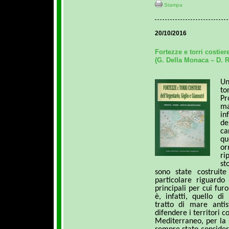
Stampa
20/10/2016
Fortezze e torri costier
(G. Della Monaca – D. R
Un
t
Pr
ma
in
de
ca
qu
o
ri
st
sono state costruite
particolare riguardo
principali per cui fur
è, infatti, quello di
tratto di mare antis
difendere i territori c
Mediterraneo, per la 