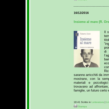
16/12/2016
Insieme al mare (R. Ors
Il 
tem
tit
“i
pro
di
l’a
bam
eco
co
Ric
saranno arricchiti da i
mostrano, con la sempli
materiali e psicologi
trovavano ad affrontare,
famiglie, un futuro certo 
18:41 Scritto in
Letteratura
|
Li
Stampa