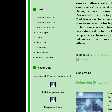
sembra attraversato d
santificatore”, come dic
Link
Danei, più noto come S
Passionisti; la prota
01) Sito ufficiale .it
Maddalena dell’Incarnazi
02) Sito ufficiale .eu
compie miracoli; altre fi
o la conversione. Inte
03) Libri pubblicati
l’opportunità di poter cogl
04) Antologie
tempo. Si sente molto, c
05) Testi
dell’autore, che in molt
06) Racconti
lettore.
07) Aforismi
08) Enigmistica
16:31 Scritto in
Letteratura
|
Li
R) Homepage blog
Stampa
Facebook
21/12/2016
Presenza dell'autore su facebook
Solino blu (M. Landini)
Indirizzo personale
L’
fa
de
st
Pagina scrittore
Re