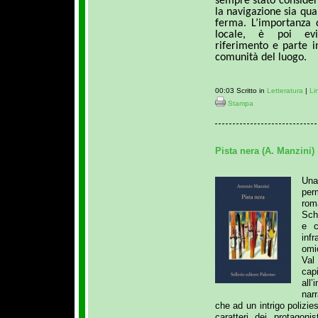
sempre stato considera
la navigazione sia qua
ferma. L’importanza d
locale, è poi evid
riferimento e parte i
comunità del luogo.
00:03 Scritto in
Letteratura
|
Li
Stampa
Pista nera (A. Manzini)
Una
per
rom
Sch
e c
inf
omi
Val
cap
all’
nar
che ad un intrigo polizie
caratteri dei protagoni