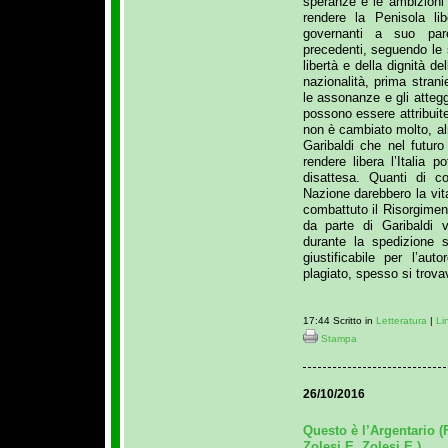
speranze e le ambizioni 
rendere la Penisola li
governanti a suo pare
precedenti, seguendo le 
libertà e della dignità de
nazionalità, prima strani
le assonanze e gli atteg
possono essere attribuit
non è cambiato molto, al
Garibaldi che nel futuro 
rendere libera l’Italia 
disattesa. Quanti di c
Nazione darebbero la vit
combattuto il Risorgimen
da parte di Garibaldi 
durante la spedizione 
giustificabile per l’au
plagiato, spesso si trova
17:44 Scritto in
Letteratura
|
Li
Stampa
26/10/2016
Questo è l’Argentario (
Zolesi E. Zolesi E.)