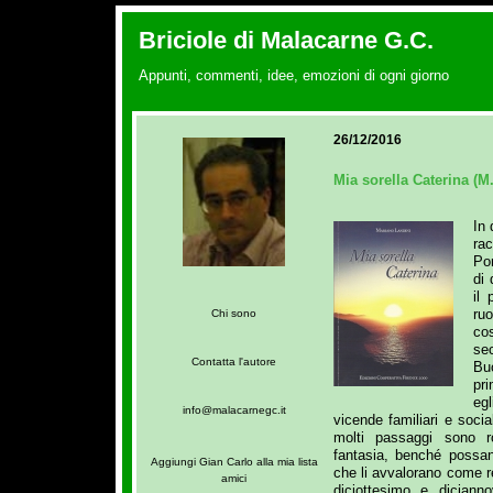
Briciole di Malacarne G.C.
Appunti, commenti, idee, emozioni di ogni giorno
26/12/2016
Mia sorella Caterina (M
In 
ra
Por
di
il 
ruo
Chi sono
co
se
Contatta l'autore
Bu
pr
eg
info@malacarnegc.it
vicende familiari e soci
molti passaggi sono r
fantasia, benché possan
Aggiungi Gian Carlo alla mia lista
che li avvalorano come re
amici
diciottesimo e dician