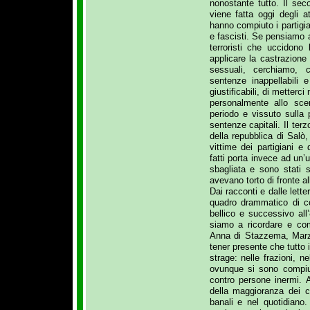
nonostante tutto. Il se
viene fatta oggi degli a
hanno compiuto i partigia
e fascisti. Se pensiamo 
terroristi che uccidono
applicare la castrazione
sessuali, cerchiamo, 
sentenze inappellabili 
giustificabili, di metterc
personalmente allo scem
periodo e vissuto sulla p
sentenze capitali. Il te
della repubblica di Salò,
vittime dei partigiani e 
fatti porta invece ad un’
sbagliata e sono stati s
avevano torto di fronte al
Dai racconti e dalle lett
quadro drammatico di co
bellico e successivo al
siamo a ricordare e co
Anna di Stazzema, Marz
tener presente che tutto i
strage: nelle frazioni, n
ovunque si sono compiuti
contro persone inermi. 
della maggioranza dei c
banali e nel quotidiano.