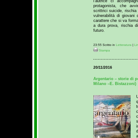
l’autrice ci accompagn
protagonista, che avv
scrittrici suicide, rischi
vulnerabilità di giovan
carattere che si va forma
a dura prova, rischia d
futuro.
23:55 Scritto in
Letteratura
|
Li
Stampa
20/11/2016
Argentario – storie di p
Milano –E. Bistazzoni)
U
q
s
i