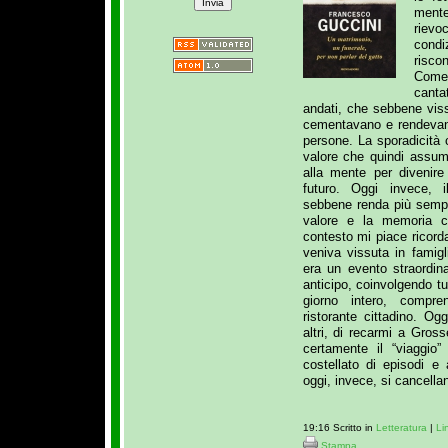
mente
riev
condi
risco
Come 
canta
andati, che sebbene viss
cementavano e rendevano p
persone. La sporadicità c
valore che quindi assum
alla mente per divenire
futuro. Oggi invece, il
sebbene renda più sempli
valore e la memoria 
contesto mi piace ricord
veniva vissuta in famigl
era un evento straordin
anticipo, coinvolgendo t
giorno intero, compre
ristorante cittadino. O
altri, di recarmi a Gros
certamente il “viaggio
costellato di episodi e 
oggi, invece, si cancel
19:16 Scritto in
Letteratura
|
Li
Stampa