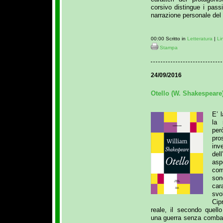
corsivo distingue i passi
narrazione personale del
00:00 Scritto in
Letteratura
|
Li
Stampa
24/09/2016
Otello (W. Shakespeare
E’ 
la 
per
pro
in
del
asp
com
son
car
svo
Cip
reale, il secondo quell
una guerra senza combat