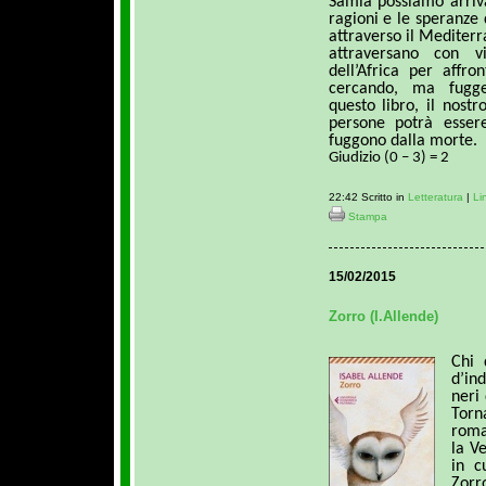
Samia possiamo arriv
ragioni e le speranze
attraverso il Mediterr
attraversano con 
dell’Africa per affr
cercando, ma fugge
questo libro, il nostr
persone potrà esser
fuggono dalla morte.
Giudizio (0 – 3) = 2
22:42 Scritto in
Letteratura
|
Li
Stampa
15/02/2015
Zorro (I.Allende)
Chi 
d’in
neri
Tor
roma
la V
in c
Zorr