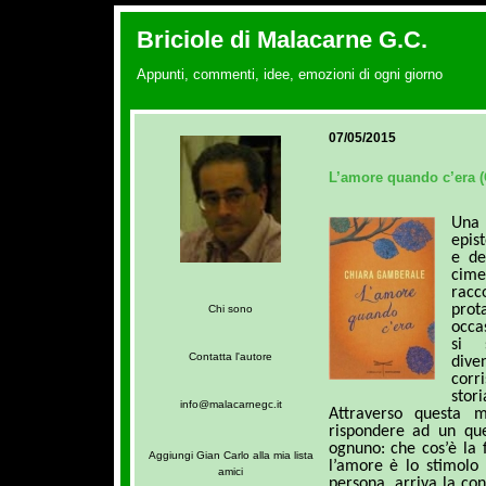
Briciole di Malacarne G.C.
Appunti, commenti, idee, emozioni di ogni giorno
07/05/2015
L’amore quando c’era (
Una
epist
e de
cime
rac
prot
Chi sono
occa
si 
Contatta l'autore
dive
corr
sto
info@malacarnegc.it
Attraverso questa m
rispondere ad un que
ognuno: che cos’è la 
Aggiungi Gian Carlo alla mia lista
l’amore è lo stimolo 
amici
persona, arriva la co