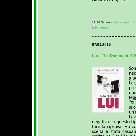
19:38 Scritto in
Letteratura
|
Li
Stampa
07/01/2015
Lui - The Dominant (T.
Son
nec
gi
l’
pre
qu
leg
“tr
suc
un 
l’
negativa su questo ti
fare la riprova. Ho c
scelta è stata casua