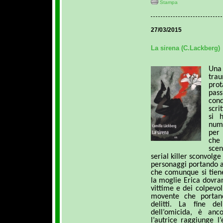
Stampa
27/03/2015
La sirena (C.Lackberg)
Una 
tra
pro
pass
con
scri
si 
nume
per 
che 
scen
serial killer sconvolge
personaggi portando a
che comunque si tiene
la moglie Erica dovran
vittime e dei colpevoli
movente che portan
delitti. La fine d
dell’omicida, è anc
l’autrice raggiunge l