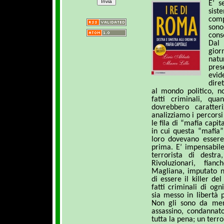
E’ s
sis
comp
sono
cons
Dal
gior
natu
pres
evid
dire
al mondo politico, n
fatti criminali, qu
dovrebbero caratter
analizziamo i percorsi
le fila di “mafia capi
in cui questa “mafia”
loro dovevano essere
prima. E’ impensabile
terrorista di destr
Rivoluzionari, fian
Magliana, imputato n
di essere il killer del
fatti criminali di og
sia messo in libertà 
Non gli sono da men
assassino, condannat
tutta la pena; un terro