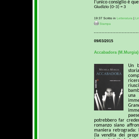
l’unico consiglio è quel
Giudizio (0-3) = 3
19:37 Scritto in
Letteratura
|
Li
Stampa
09/03/2015
Accabadora (M.Murgia)
Un b
stor
comp
rice
rius
bamb
una
imm
Gran
immer
paes
potrebbero far cred
romanzo siano affront
maniera retrograda: l
(la vendita dei propr