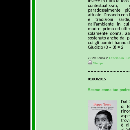
invece in tutta la loro
contestualizzati,
paradossalmente più
attuale. Dosando con il
e tradizioni sard
dall’ambiente in cu
madre, prima ed ultim
solamente donna, as
sostenuto anche dal pa
cui gli uomini hanno da
Giudizio (0 – 3) = 2
22:29 Scritto in
Letteratura
|
Li
Stampa
01/03/2015
Scemo come tuo padre 
Dall
di B
rino
aspe
trov
è di
all’