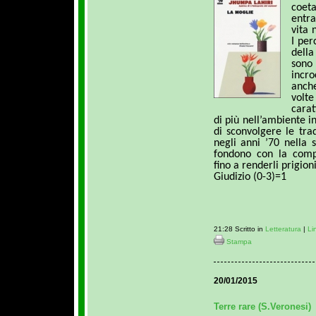
coet
entr
vita 
I per
della
sono
incr
anche
volt
cara
di più nell’ambiente in
di sconvolgere le tra
negli anni ’70 nella 
fondono con la comp
fino a renderli prigioni
Giudizio (0-3)=1
21:28 Scritto in
Letteratura
|
Li
Stampa
20/01/2015
Terre rare (S.Veronesi)