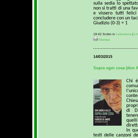
sulla sedia lo spetta
non si tratti di una f
e vissero tutti feli
concludere con un taci
Giudizio (0-3) = 1
19:42 Scritto in
Letteratura
|
Li
Stampa
14/03/2015
Sopra ogni cosa (don A
Chi è
comun
l’uni
cont
Chiesa
propr
di D
tenen
quell
diret
In qu
testi delle canzoni 