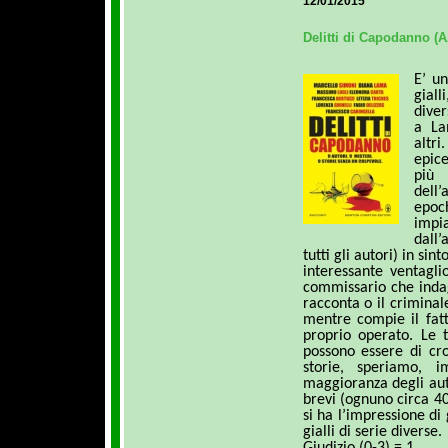
12/01/2015
Delitti di Capodanno (A
E’ un
gial
dive
a La
altr
epice
più 
dell
epoc
impi
dall’
tutti gli autori) in sint
interessante ventagli
commissario che indag
racconta o il criminal
mentre compie il fatt
proprio operato. Le 
possono essere di cro
storie, speriamo, 
maggioranza degli aut
brevi (ognuno circa 4
si ha l’impressione di
gialli di serie diverse.
Giudizio (0-3) = 1