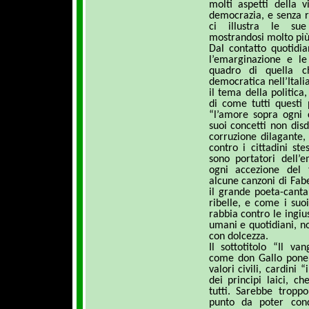
molti aspetti della v
democrazia, e senza r
ci illustra le sue 
mostrandosi molto più l
Dal contatto quotidia
l’emarginazione e le
quadro di quella c
democratica nell’Italia
il tema della politica
di come tutti questi 
“l’amore sopra ogni
suoi concetti non dis
corruzione dilagante,
contro i cittadini st
sono portatori dell’e
ogni accezione del 
alcune canzoni di Fab
il grande poeta-canta
ribelle, e come i suoi
rabbia contro le ingius
umani e quotidiani, n
con dolcezza.
Il sottotitolo “Il v
come don Gallo pone 
valori civili, cardini 
dei principi laici, c
tutti. Sarebbe tropp
punto da poter cond