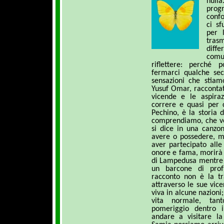
null
progr
conf
ci s
per 
tras
diffe
comu
riflettere: perché 
fermarci qualche se
sensazioni che stia
Yusuf Omar, raccontat
vicende e le aspir
correre e quasi per 
Pechino, è la storia 
comprendiamo, che vo
si dice in una canzon
avere o possedere, ma
aver partecipato alle
onore e fama, morirà 
di Lampedusa mentre t
un barcone di prof
racconto non è la t
attraverso le sue vic
viva in alcune nazioni
vita normale, tan
pomeriggio dentro i
andare a visitare la