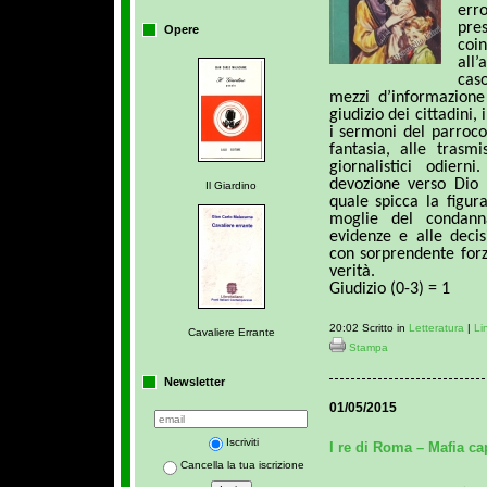
err
pr
Opere
co
all’
cas
mezzi d’informazione
giudizio dei cittadini
i sermoni del parroco
fantasia, alle trasmi
giornalistici odiern
devozione verso Dio 
Il Giardino
quale spicca la figu
moglie del condann
evidenze e alle decis
con sorprendente forza
verità.
Giudizio (0-3) = 1
20:02 Scritto in
Letteratura
|
Li
Cavaliere Errante
Stampa
Newsletter
01/05/2015
Iscriviti
I re di Roma – Mafia cap
Cancella la tua iscrizione