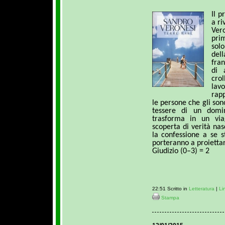
Il p
a ri
Vero
pri
solo
del
fran
di 
crol
lav
rapp
le persone che gli so
tessere di un domi
trasforma in un via
scoperta di verità na
la confessione a se s
porteranno a proiettar
Giudizio (0–3) = 2
22:51 Scritto in
Letteratura
|
Li
Stampa