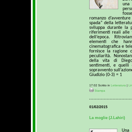
una 
pers
foss
romanzo d’avventure 
spada” della letteratu
sviluppa durante la
riferimenti reali all
dell’epoca. Ritrovi
elementi che hann
cinematografica e telev
fornisce la ragione d
peculiarità. Nonosta
della vita di Dieg
sentimenti, e quelli 
sopravvento sull’azion
Giudizio (0-3) = 1
17:02 Scritto in
Letteratura
|
Li
Stampa
01/02/2015
La moglie (J.Lahiri)
Una 