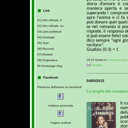
storia d’amore è co
maniera aperta e sen
Link
superando i comprome
apre l’anima e ci fa 
01) Sito ufficiale .it
può donare quel qualc
02) Sito ufficiale .eu
se nel romanzo si pos
risposte, il responso 
03) Libri pubblicati
si può essere felici so
04) Antologie
dico sempre “ogni gio
05) Testi
recitare”.
06) Racconti
Giudizio (0-3) = 1
07) Aforismi
19:15 Scritto in
Letteratura
|
Li
08) Enigmistica
Stampa
R) Homepage blog
Facebook
04/05/2015
Presenza dell'autore su facebook
La moglie del condanna
Il r
Indirizzo personale
nom
del
pub
sco
Pagina scrittore
sto