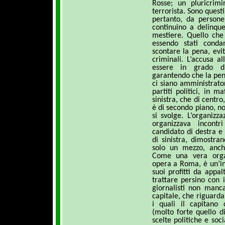
Rosse; un pluricrimi
terrorista. Sono questi
pertanto, da persone
continuino a delinque
mestiere. Quello che 
essendo stati conda
scontare la pena, evi
criminali. L’accusa a
essere in grado di
garantendo che la pen
ci siano amministrator
partiti politici, in m
sinistra, che di centro
è di secondo piano, no
si svolge. L’organiz
organizzava incontr
candidato di destra e 
di sinistra, dimostra
solo un mezzo, anch
Come una vera organ
opera a Roma, è un’in
suoi profitti da appal
trattare persino con 
giornalisti non manc
capitale, che riguarda
i quali il capitano
(molto forte quello d
scelte politiche e soc