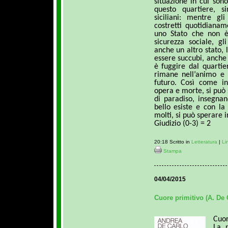
situazione in cui sono
questo quartiere, s
siciliani: mentre gl
costretti quotidiana
uno Stato che non è
sicurezza sociale, gl
anche un altro stato, 
essere succubi, anche
è fuggire dal quarti
rimane nell’animo e 
futuro. Così come i
opera e morte, si può
di paradiso, insegna
bello esiste e con la v
molti, si può sperare i
Giudizio (0-3) = 2
20:18 Scritto in
Letteratura
|
Li
Stampa
04/04/2015
Cuore primitivo (A. De 
Cuor
La 