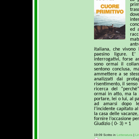
prim
tra
dov
inte
conc
ed a
rac
mat
ant
italiana, che vivono 
paesino ligure. E
interrogativi, forse 
sono ormai il colla
sentono conclusa, m
ammettere a se stess
analizzati dai prota
risentimento, il senso
ricerca del “perché”
ormai in atto, ma la
portare, lei o lui, al 
ad amarsi dopo le 
l’incidente capitato a
la casa delle vacanze
fornire l’occasione per
Giudizio ( 0- 3) = 1
19:09 Scritto in
Letteratura
|
Li