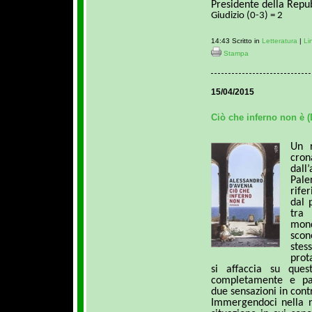
Presidente della Repub
Giudizio (0-3) = 2
14:43 Scritto in
Letteratura
|
Li
Stampa
15/04/2015
Ciò che inferno non è (
Un 
cro
dall
Pale
rife
dal 
tra
mon
scon
stes
prot
si affaccia su ques
completamente e pa
due sensazioni in cont
Immergendoci nella n