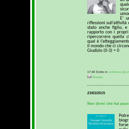
qua
sicu
umor
E’ u
riflessioni sull’attivi
stato anche figlio, e
rapporto con i propri
ripercorrere quella c
qual è l’atteggiamento
il mondo che ci circon
Giudizio (0-3) = 0
17:48 Scritto in
Letteratura
|
Li
Stampa
23/02/2015
Non dirmi che hai paura
Potr
biog
forse