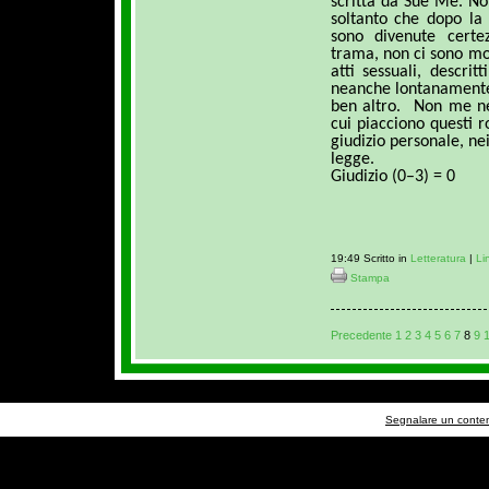
scritta da Sue Me. N
soltanto che dopo la 
sono divenute certe
trama, non ci sono mor
atti sessuali, descri
neanche lontanamente 
ben altro.
Non me ne
cui piacciono questi 
giudizio personale, nei
legge.
Giudizio (0–3) = 0
19:49 Scritto in
Letteratura
|
Li
Stampa
Precedente
1
2
3
4
5
6
7
8
9
Segnalare un contenu